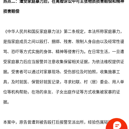
热点二：遭受家庭暴力后，在离婚诉讼中可主张物质损害赔偿和精神
损害赔偿
《中华人民共和国反家庭暴力法》第二条规定，本法所称家庭暴力，
是指家庭成员之间以殴打、捆绑、残害、限制人身自由以及经常性谩
骂、恐吓等方式实施的身体、精神等侵害行为。在日常生活，一旦遭
受家庭暴力后应当报警并注意收集保留相关证据，为依法维权提供证
据。受害者可以通过对家暴现场、受伤部位及时拍照，收集施暴工
具，及时就医、保管好就医记录，寻求妇联、村（居）委会、用人单
位等机构帮助，在场的亲友、子女出庭作证等方式收集被家暴的证
据。
本案中，原告曾遭到被告殴打后报警至派出所，经验伤属轻微伤，是