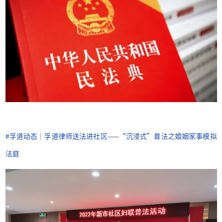
#孚
道动态｜孚道律师送法进社区——“沉浸式”普法之婚姻家事模拟
法庭