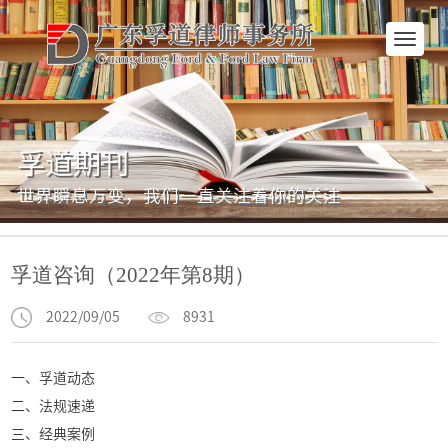
网
站
首
页
孚道期刊
世界瞬息万变，我们一直关注着你的关注
孚道咨询（2022年第8期）
2022/09/05
8931
一、孚道动态
二、法规速递
三、经典案例