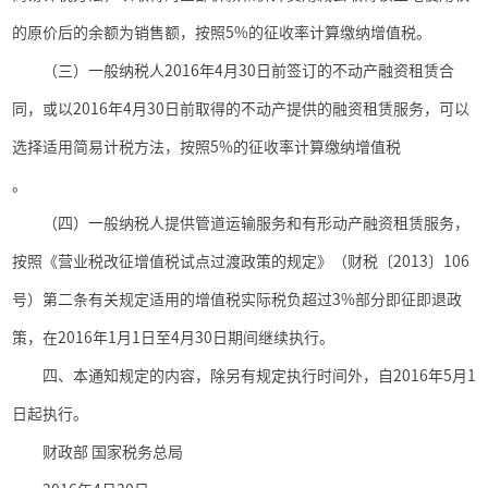
的原价后的余额为销售额，按照
5%
的征收率计算缴纳增值税。
（三）一般纳税人
2016
年
4
月
30
日前签订的不动产融资租赁合
同，或以
2016
年
4
月
30
日前取得的不动产提供的融资租赁服务，可以
选择适用简易计税方法，按照
5%
的征收率计算缴纳增值税
。
（四）一般纳税人提供管道运输服务和有形动产融资租赁服务，
按照《营业税改征增值税试点过渡政策的规定》（财税〔
2013
〕
106
号）第二条有关规定适用的增值税实际税负超过
3%
部分即征即退政
策，在
2016
年
1
月
1
日至
4
月
30
日期间继续执行。
四、本通知规定的内容，除另有规定执行时间外，自
2016
年
5
月
1
日起执行。
财政部 国家税务总局