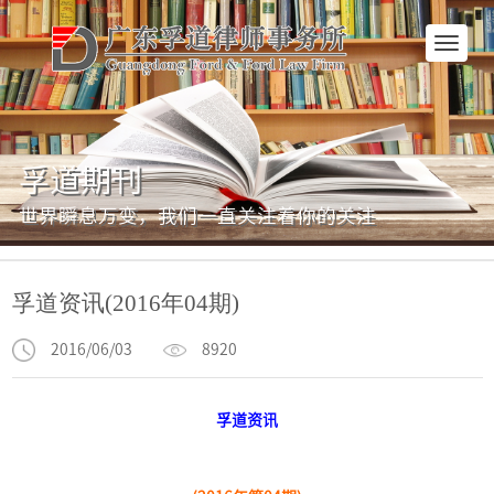
网
站
首
页
孚道期刊
世界瞬息万变，我们一直关注着你的关注
孚道资讯(2016年04期)
2016/06/03
8920
孚道资讯