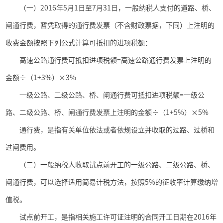
（一）
2016
年
5
月
1
日至
7
月
31
日，一般纳税人支付的道路、桥、
闸通行费，暂凭取得的通行费发票（不含财政票据，下同）上注明的
收费金额按照下列公式计算可抵扣的进项税额：
高速公路通行费可抵扣进项税额
=
高速公路通行费发票上注明的
金额÷（
1+3%
）×
3%
一级公路、二级公路、桥、闸通行费可抵扣进项税额
=
一级公
路、二级公路、桥、闸通行费发票上注明的金额÷（
1+5%
）×
5%
通行费，是指有关单位依法或者依规设立并收取的过路、过桥和
过闸费用。
（二）一般纳税人收取试点前开工的一级公路、二级公路、桥、
闸通行费，可以选择适用简易计税方法，按照
5%
的征收率计算缴纳增
值税。
试点前开工，是指相关施工许可证注明的合同开工日期在
2016
年