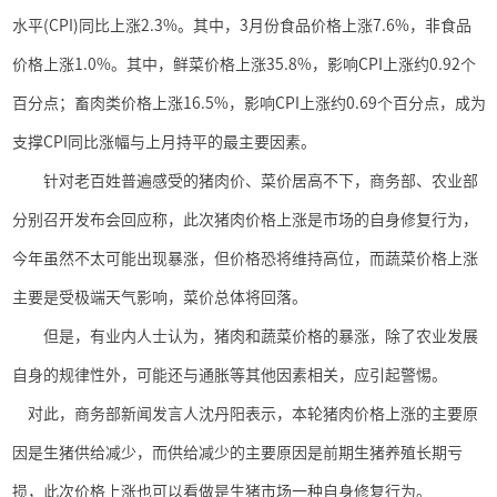
水平
(CPI)
同比上涨
2.3%
。其中，
3
月份食品价格上涨
7.6%
，非食品
价格上涨
1.0%
。其中，鲜菜价格上涨
35.8%
，影响
CPI
上涨约
0.92
个
百分点；畜肉类价格上涨
16.5%
，影响
CPI
上涨约
0.69
个百分点，成为
支撑
CPI
同比涨幅与上月持平的最主要因素。
针对老百姓普遍感受的猪肉价、菜价居高不下，商务部、农业部
分别召开发布会回应称，此次猪肉价格上涨是市场的自身修复行为，
今年虽然不太可能出现暴涨，但价格恐将维持高位，而蔬菜价格上涨
主要是受极端天气影响，菜价总体将回落。
但是，有业内人士认为，猪肉和蔬菜价格的暴涨，除了农业发展
自身的规律性外，可能还与通胀等其他因素相关，应引起警惕。
对此，商务部新闻发言人沈丹阳表示，本轮猪肉价格上涨的主要原
因是生猪供给减少，而供给减少的主要原因是前期生猪养殖长期亏
损，此次价格上涨也可以看做是生猪市场一种自身修复行为。