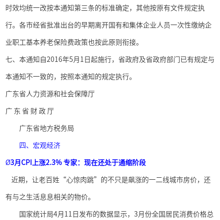
时效均统一改按本通知第三条的标准确定，其他按原有文件规定执
行。各市经省批准出台的早期离开国有和集体企业人员一次性缴纳企
业职工基本养老保险费政策也按此原则衔接。
七、本通知自
2016
年
5
月
1
日起施行，省政府及省政府部门已有规定与
本通知不一致的，按照本通知的规定执行。
广东省人力资源和社会保障厅
广 东 省 财 政 厅
广东省地方税务局
四、宏观经济
Ø
3
月
CPI
上涨
2.3%
专家：现在还处于通缩阶段
近期，让老百姓“心惊肉跳”的不只是飙涨的一二线城市房价，还
有与之生活息息相关的物价。
国家统计局
4
月
11
日发布的数据显示，
3
月份全国居民消费价格总