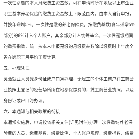
一次性趸缴的本人月缴费工资基数，可在申请时所在地级以上市企业
职工基本养老保险的缴费工资基数上下限范围内，由本人自行申报，
并按年递增
5%
。一次性趸缴的养老保险费，按缴费基数
(
含年递增
5%
部分
)
的
8%
计入个人账户，其余部分计入统筹基金。一次性趸缴期间
的缴费指数，统一按本人申报趸缴的月缴费基数除以缴费时上年度全
省在岗职工月平均工资计算。
五、办理凭证
灵活就业人员凭身份证或户口簿办理，无雇工的个体工商户在工商营
业执照上登记的经营场所所在地参保缴费的，凭工商营业执照，以及
身份证或户口簿办理。
六、本通知与相关政策的衔接
本通知实施后，申请按省相关文件
(
详见附件
)
办理一次性缴纳养老保
险费的人员，缴费基数、缴费比例、个人账户规模、缴费指数、缴费