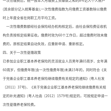
一次性缴费后，统一按本人月缴费工资基数之和的
8%
记入个人账户
(
其余部分记入统筹基金
);
一次性缴费指数为月缴费工资基数除以缴费
时上年度全省在岗职工月平均工资。
一次性缴费数额经社会保险经办机构核定后，由社会保险费征收机
构负责按核定结果征收。缴费时效为
60
个工作日，超过缴费时效未缴
费的，原核定结果自动失效，应重新申请、重新核定。
四、关于一次性趸缴政策
已参加企业职工基本养老保险的灵活就业人员男年满
65
周岁、女年满
60
周岁，但缴费年限
(
含一次性缴费年限
)
未满
15
年的，同时符合《关
于完善企业职工基本养老保险继续缴费有关规定的通知》
(
粤人社发
〔
2011
〕
37
号
)
、《关于完善企业职工基本养老保险继续缴费有关规
定的补充通知》
(
粤人社函〔
2012
〕
1579
号
)
规定的，可按规定申请一
次性趸缴养老保险费。