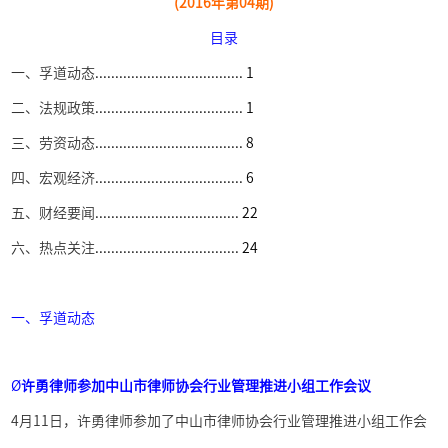
(2016
年第
04
期
)
目录
一、
孚道动态
.....................................
1
二、法规政策
.....................................
1
三、劳资动态
.....................................
8
四、宏观经济
.....................................
6
五、财经要闻
....................................
22
六、热点关注
....................................
24
一、
孚道动态
Ø
许勇律师参加中山市律师协会行业管理推进小组工作会议
4
月
11
日，许勇律师参加了中山市律师协会行业管理推进小组工作会