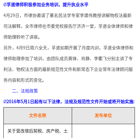
Ø
孚道律师积极参加业务培训，提升执业水平
4
月
29
日，市律协邀请了著名民法学专家李建伟教授讲解物权法最新
司法解释，全市律师在市委党校报告厅济济一堂，孚道全体律师和律
师助理聆听了讲座。
另外，
4
月
9
日周六全天，孚道如期开展了月度内训，孚道全体律师和
律师助理参加了培训，由团队成员黄锋、肖静、李衢飞分别主讲了专
利法、物权法方面的最新规范性文件和新常态下企业常年法律顾问服
务内容和形式的变化。
二、法规政策
Ø
2016
年
5
月
1
日起有以下法律，法规及规范性文件开始或将开始实施
:
文件名称
发布单位
关于营改增后契税、房产税、土