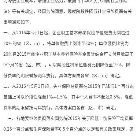
为降低企业成本，增强企业活力，根据《中华人民共和国社会保险
法》等有关规定，经国务院同意，现就阶段性降低社会保险费率有关
事项通知如下：
一、从
2016
年
5
月
1
日起，企业职工基本养老保险单位缴费比例超过
20
％的省（区、市），将单位缴费比例降至
20
％；单位缴费比例为
20
％且
2015
年底企业职工基本养老保险基金累计结余可支付月数高于
9
个月的省（区、市），可以阶段性将单位缴费比例降低至
19%
，降
低费率的期限暂按两年执行。具体方案由各省（区、市）确定。
二、从
2016
年
5
月
1
日起，失业保险总费率在
2015
年已降低
1
个百分点
基础上可以阶段性降至
1
％—
1.5
％，其中个人费率不超过
0.5
％，降低
费率的期限暂按两年执行。具体方案由各省（区、市）确定。
三、各地要继续贯彻落实国务院
2015
年关于降低工伤保险平均费率
0.25
个百分点和生育保险费率
0.5
个百分点的决定和有关政策规定，确