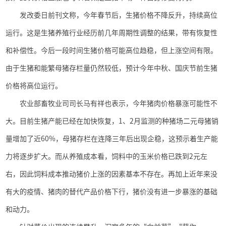
发改委日前刊文称，今年春节后，生猪价格不降反升，持续高位
运行。这是生猪养殖行业经历前几年周期性调整的结果，带有恢复性
和补偿性。今后一段时间生猪价格可能高位趋稳，但上涨空间有限。
由于生猪和能繁母猪存栏量仍然较低，预计今年中秋、国庆节前生猪
价格将高位运行。
农业部畜牧业司司长马有祥也表示，今年猪肉价格暴涨可能性不
大。目前生猪产能已经在加快恢复，
1
、
2
月监测的种猪场二元母猪销
量增加了近
60%
，母猪存栏在连降三年后出现企稳，这预示着生产能
力将逐步扩大。而从养殖成本看，饲料中的玉米价格已跌到
2
元左
右，因此饲料成本推动猪价上涨的因素基本不存在。再加上近年来没
有大的疫情、猪肉的替代产品价格下行，猪价没有进一步暴涨的基础
和动力。