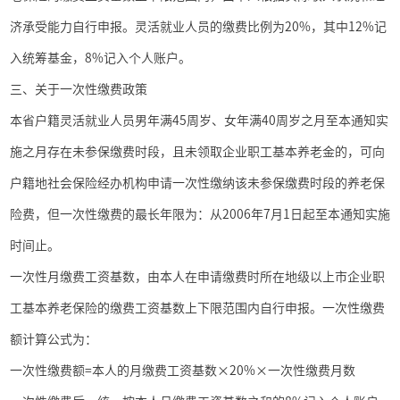
济承受能力自行申报。灵活就业人员的缴费比例为
20%
，其中
12%
记
入统筹基金，
8%
记入个人账户。
三、关于一次性缴费政策
本省户籍灵活就业人员男年满
45
周岁、女年满
40
周岁之月至本通知实
施之月存在未参保缴费时段，且未领取企业职工基本养老金的，可向
户籍地社会保险经办机构申请一次性缴纳该未参保缴费时段的养老保
险费，但一次性缴费的最长年限为：从
2006
年
7
月
1
日起至本通知实施
时间止。
一次性月缴费工资基数，由本人在申请缴费时所在地级以上市企业职
工基本养老保险的缴费工资基数上下限范围内自行申报。一次性缴费
额计算公式为：
一次性缴费额
=
本人的月缴费工资基数×
20%
×一次性缴费月数