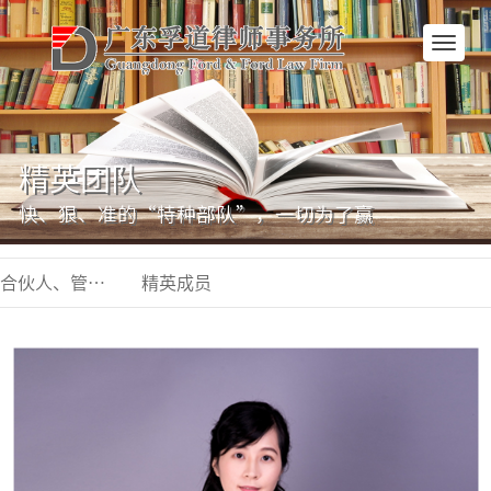
网
站
首
页
精英团队
快、狠、准的“特种部队”，一切为了赢
合伙人、管委会
精英成员