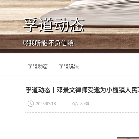
孚道动态
尽我所能 不负信赖
孚道动态
孚道说法
孚道动态丨邓景文律师受邀为小榄镇人民
2025/07/18
8930