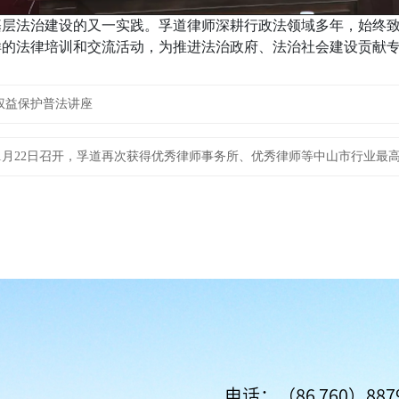
基层法治建设的又一实践。孚道律师深耕行政法领域多年，始终
样的法律培训和交流活动，为推进法治政府、法治社会建设贡献
权益保护普法讲座
5年1月22日召开，孚道再次获得优秀律师事务所、优秀律师等中山市行业最
电话：（86 760）8879